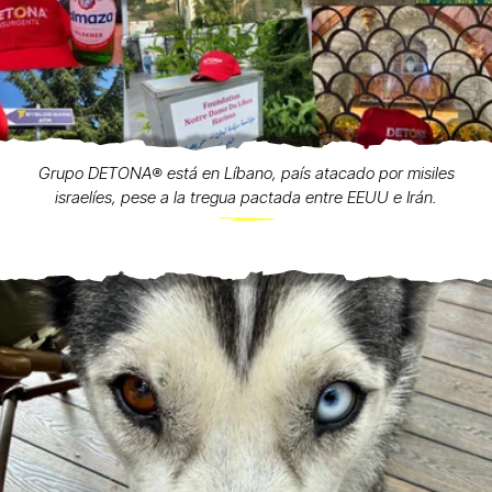
Grupo DETONA®️ está en Líbano, país atacado por misiles
israelíes, pese a la tregua pactada entre EEUU e Irán.