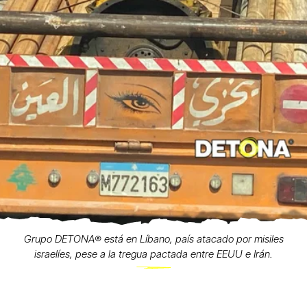
Grupo DETONA®️ está en Líbano, país atacado por misiles
israelíes, pese a la tregua pactada entre EEUU e Irán.