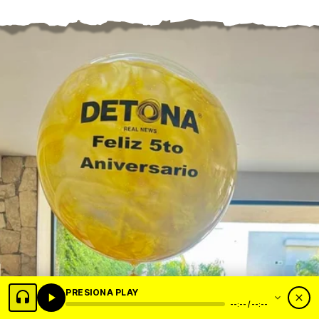
PRESIONA PLAY
--:-- / --:--