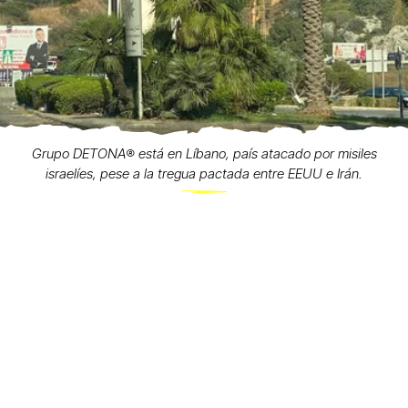
Grupo DETONA®️ está en Líbano, país atacado por misiles
israelíes, pese a la tregua pactada entre EEUU e Irán.