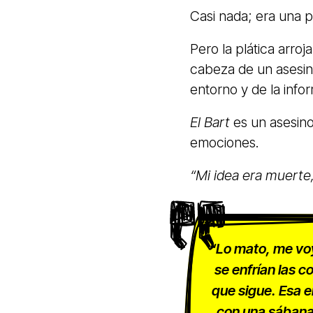
Casi nada; era una p
Pero la plática arroj
cabeza de un asesino
entorno y de la info
El Bart
es un asesino 
emociones.
“Mi idea era muerte, 
“Lo mato, me voy
se enfrían las c
que sigue. Esa e
con una sábana b