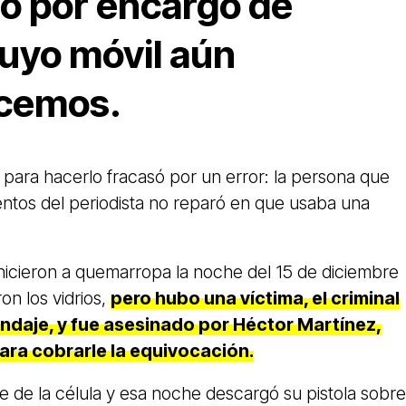
lo por encargo de
cuyo móvil aún
cemos.
 para hacerlo fracasó por un error: la persona que
entos del periodista no reparó en que usaba una
hicieron a quemarropa la noche del 15 de diciembre
n los vidrios,
pero hubo una víctima, el criminal
indaje, y fue asesinado por Héctor Martínez,
para cobrarle la equivocación.
 de la célula y esa noche descargó su pistola sobre