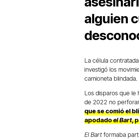
asesinar
alguien 
descono
La célula contratada
investigó los movimi
camioneta blindada.
Los disparos que le 
de 2022 no perforaro
que se comió el bl
apodado
el Bart
, 
El Bart
formaba parte