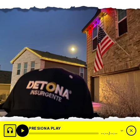
-0-
PRESIONA PLAY
--:-- / --:--