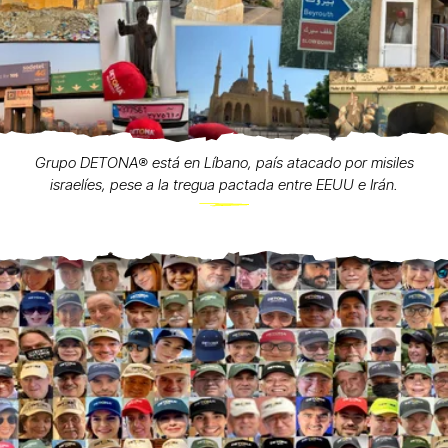
Grupo DETONA®️ está en Líbano, país atacado por misiles
israelíes, pese a la tregua pactada entre EEUU e Irán.