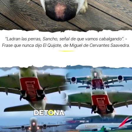
“Ladran las perras, Sancho, señal de que vamos cabalgando”. -
Frase que nunca dijo El Quijote, de Miguel de Cervantes Saavedra.