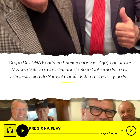
Grupo DETONA® anda en buenas cabezas. Aquí, con Javier
Navarro Velasco, Coordinador de Buen Gobierno NL en la
administración de Samuel García. Está en China... y no NL.
PRESIONA PLAY
--:-- / --:--