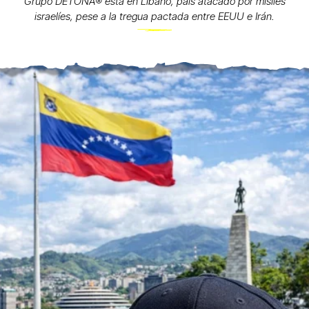
Grupo DETONA®️ está en Líbano, país atacado por misiles
israelíes, pese a la tregua pactada entre EEUU e Irán.