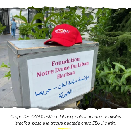
Grupo DETONA®️ está en Líbano, país atacado por misiles
israelíes, pese a la tregua pactada entre EEUU e Irán.