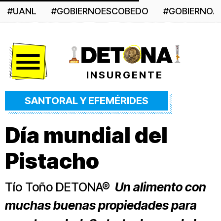
#UANL
#GOBIERNOESCOBEDO
#GOBIERNO
Menú
INSURGENTE
SANTORAL Y EFEMÉRIDES
Día mundial del
Pistacho
Tío Toño DETONA®
Un alimento con
muchas buenas propiedades para