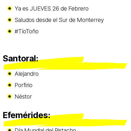
Ya es JUEVES 26 de Febrero
Saludos desde el Sur de Monterrey
#TíoToño
Santoral:
Alejandro
Porfirio
Néstor
Efemérides:
Día Mundial del Pistacho