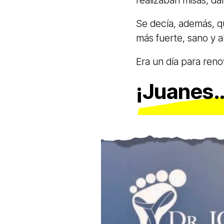
realizaban misas, d
Se decía, además, q
más fuerte, sano y 
Era un día para renov
¡Juanes…