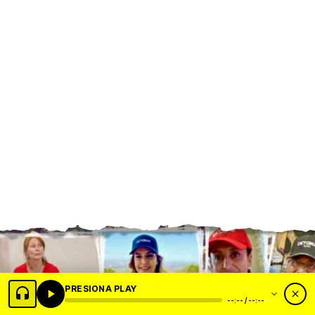
PRESIONA PLAY
--:-- / --:--