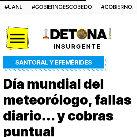
#UANL
#GOBIERNOESCOBEDO
#GOBIERNO
Menú
INSURGENTE
SANTORAL Y EFEMÉRIDES
Día mundial del
meteorólogo, fallas
diario... y cobras
puntual