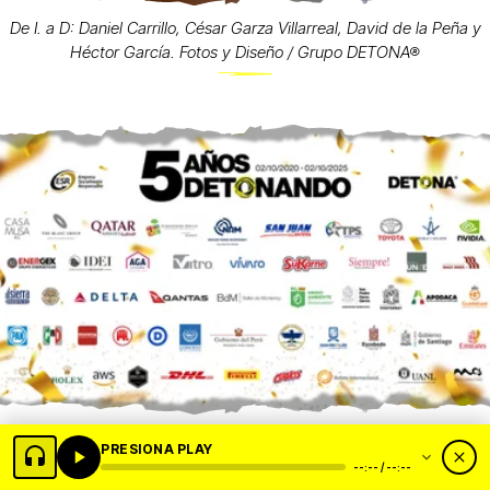
De I. a D: Daniel Carrillo, César Garza Villarreal, David de la Peña y
Héctor García. Fotos y Diseño / Grupo DETONA®
50 sponsors. 5 años DETONANDO... topen chivas y chillen llantas.
PRESIONA PLAY
--:-- / --:--