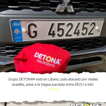
Grupo DETONA®️ está en Líbano, país atacado por misiles
israelíes, pese a la tregua pactada entre EEUU e Irán.