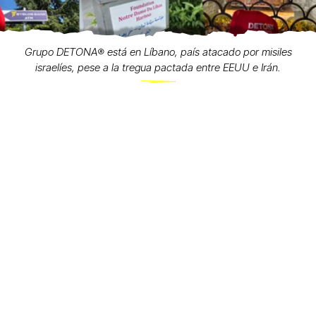
Grupo DETONA®️ está en Líbano, país atacado por misiles
israelíes, pese a la tregua pactada entre EEUU e Irán.