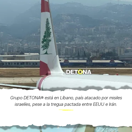
Grupo DETONA®️ está en Líbano, país atacado por misiles
israelíes, pese a la tregua pactada entre EEUU e Irán.