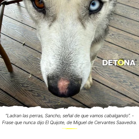
“Ladran las perras, Sancho, señal de que vamos cabalgando”. -
Frase que nunca dijo El Quijote, de Miguel de Cervantes Saavedra.