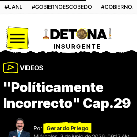
#UANL
#GOBIERNOESCOBEDO
#GOBIERNO
Menú
INSURGENTE
VIDEOS
"Políticamente
Incorrecto" Cap.29
Por
Gerardo Priego
Miércoles, 3 de junio de 2026, 09:12 AM