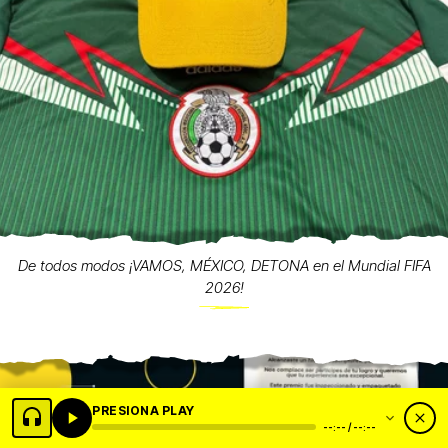
De todos modos ¡VAMOS, MÉXICO, DETONA en el Mundial FIFA
2026!
PRESIONA PLAY
--:-- / --:--