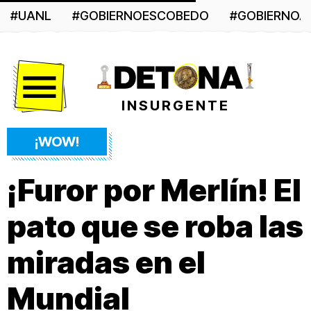
#UANL
#GOBIERNOESCOBEDO
#GOBIERNO
Menú
INSURGENTE
¡WOW!
¡Furor por Merlín! El
pato que se roba las
miradas en el
Mundial