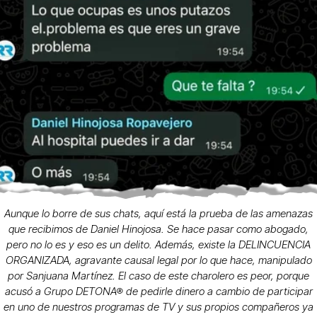
Aunque lo borre de sus chats, aquí está la prueba de las amenazas
que recibimos de Daniel Hinojosa. Se hace pasar como abogado,
pero no lo es y eso es un delito. Además, existe la DELINCUENCIA
ORGANIZADA, agravante causal legal por lo que hace, manipulado
por Sanjuana Martínez. El caso de este charolero es peor, porque
acusó a Grupo DETONA® de pedirle dinero a cambio de participar
en uno de nuestros programas de TV y sus propios compañeros ya