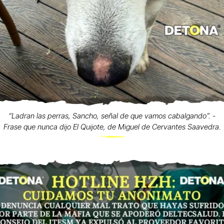
“Ladran las perras, Sancho, señal de que vamos cabalgando”. -
Frase que nunca dijo El Quijote, de Miguel de Cervantes Saavedra.