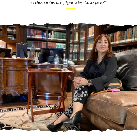
lo desmintieron. ¡Agárrate, "abogado"!