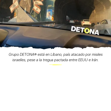
Grupo DETONA®️ está en Líbano, país atacado por misiles
israelíes, pese a la tregua pactada entre EEUU e Irán.