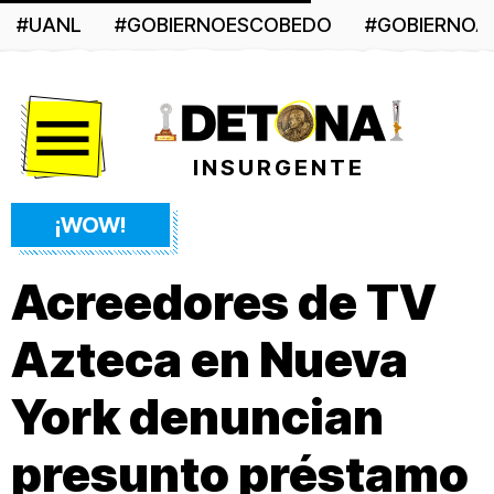
#UANL
#GOBIERNOESCOBEDO
#GOBIERNO
Menú
INSURGENTE
¡WOW!
Acreedores de TV
Azteca en Nueva
York denuncian
presunto préstamo