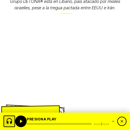
Grupo DETONA®️ está en Líbano, país atacado por misiles
israelíes, pese a la tregua pactada entre EEUU e Irán.
Sugerimos leer:
PRESIONA PLAY
--:-- / --:--