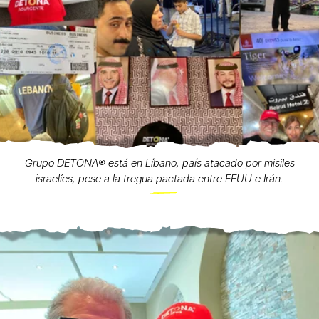
Grupo DETONA®️ está en Líbano, país atacado por misiles
israelíes, pese a la tregua pactada entre EEUU e Irán.