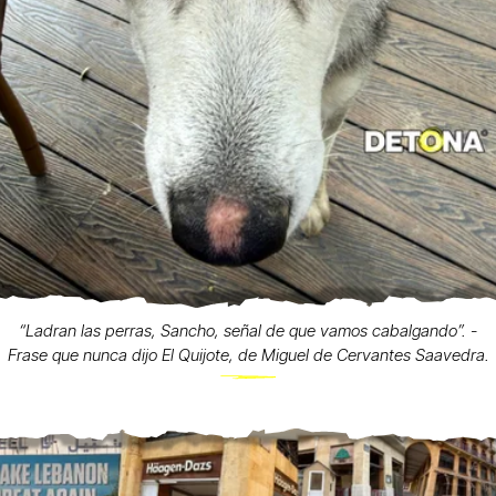
“Ladran las perras, Sancho, señal de que vamos cabalgando”. -
Frase que nunca dijo El Quijote, de Miguel de Cervantes Saavedra.