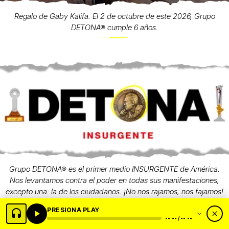
Regalo de Gaby Kalifa. El 2 de octubre de este 2026, Grupo
DETONA® cumple 6 años.
Grupo DETONA® es el primer medio INSURGENTE de América.
Nos levantamos contra el poder en todas sus manifestaciones,
excepto una: la de los ciudadanos. ¡No nos rajamos, nos fajamos!
A la izquierda, Trofeo Regio Edición 2024. Al centro, Premio
PRESIONA PLAY
Nacional de la "Fundación José Pagés Llergo" 2023 al mejor medio
--:-- / --:--
digital de México, y a la derecha, Premio Estatal de Periodismo