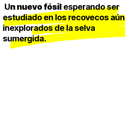
U
n nuevo fósil
esperando ser
estudiado en los recovecos aún
inexplorados de la selva
sumergida.