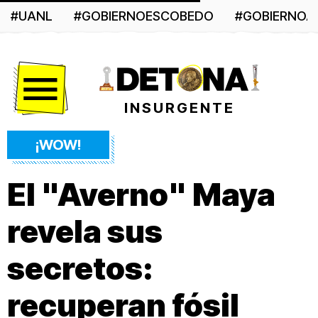
#UANL
#GOBIERNOESCOBEDO
#GOBIERNO
Menú
INSURGENTE
¡WOW!
El "Averno" Maya
revela sus
secretos:
recuperan fósil