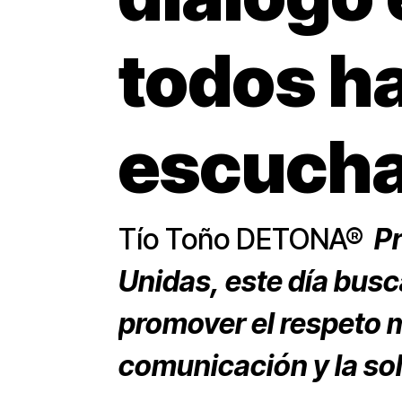
todos h
escuch
Tío Toño DETONA®
Pr
Unidas, este día busca
promover el respeto m
comunicación y la sol