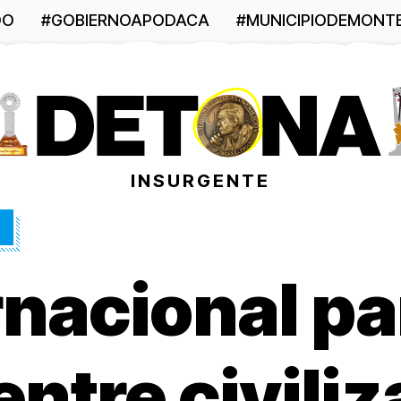
DO
#GOBIERNOAPODACA
#MUNICIPIODEMONT
INSURGENTE
rnacional pa
entre civili