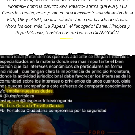
Notimex- como la bautizó Riva Palacio- afirma que ella y Luis
Gerardo Treviño, coadyuvan en una inexistente investigación de la
FGR, UIF y el SAT, contra Plácido Garza por lavado de dinero.
Ahora los dos, más "La Papera", el "abogado" Daniel Hinojosa y
Pepe Múzquiz, tendrán que probar esa DIFAMACIÓN.