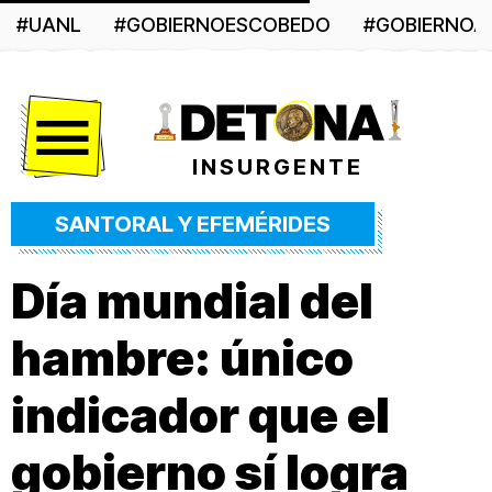
#UANL
#GOBIERNOESCOBEDO
#GOBIERNO
Menú
INSURGENTE
SANTORAL Y EFEMÉRIDES
Día mundial del
hambre: único
indicador que el
gobierno sí logra