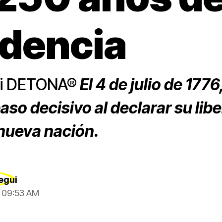
dencia
gui DETONA®
El 4 de julio de 177
paso decisivo al declarar su lib
nueva nación.
egui
, 09:53 AM