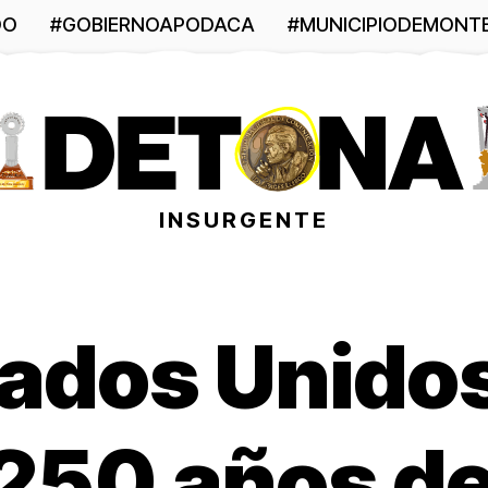
DO
#GOBIERNOAPODACA
#MUNICIPIODEMONT
INSURGENTE
tados Unido
 250 años d