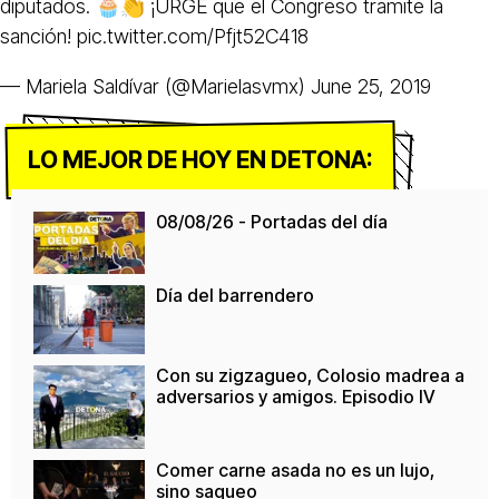
diputados. 🧁👏 ¡URGE que el Congreso tramite la
sanción!
pic.twitter.com/Pfjt52C418
— Mariela Saldívar (@Marielasvmx)
June 25, 2019
LO MEJOR DE HOY EN DETONA:
08/08/26 - Portadas del día
Día del barrendero
Con su zigzagueo, Colosio madrea a
adversarios y amigos. Episodio IV
Comer carne asada no es un lujo,
sino saqueo