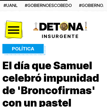
#UANL
#GOBIERNOESCOBEDO
#GOBIERNO
Menú
INSURGENTE
POLÍTICA
El día que Samuel
celebró impunidad
de 'Broncofirmas'
con un pastel