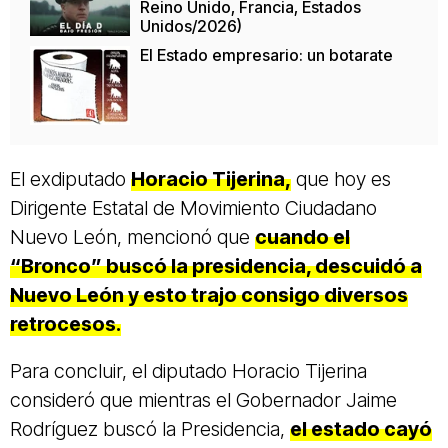
Reino Unido, Francia, Estados
Unidos/2026)
El Estado empresario: un botarate
El exdiputado
Horacio Tijerina,
que hoy es
Dirigente Estatal de Movimiento Ciudadano
Nuevo León, mencionó que
cuando el
“Bronco” buscó la presidencia, descuidó a
Nuevo León y esto trajo consigo diversos
retrocesos.
Para concluir, el diputado Horacio Tijerina
consideró que mientras el Gobernador Jaime
Rodríguez buscó la Presidencia,
el estado cayó