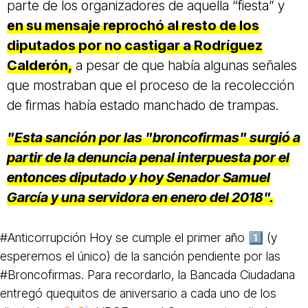
parte de los organizadores de aquella “fiesta” y
en su mensaje reprochó al resto de los
diputados por no castigar a Rodríguez
Calderón,
a pesar de que había algunas señales
que mostraban que el proceso de la recolección
de firmas había estado manchado de trampas.
"Esta sanción por las "broncofirmas" surgió a
partir de la denuncia penal interpuesta por el
entonces diputado y hoy Senador Samuel
García y una servidora en enero del 2018".
#Anticorrupción
Hoy se cumple el primer año 1️⃣ (y
esperemos el único) de la sanción pendiente por las
#Broncofirmas
. Para recordarlo, la Bancada Ciudadana
entregó quequitos de aniversario a cada uno de los