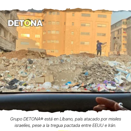
Grupo DETONA®️ está en Líbano, país atacado por misiles
israelíes, pese a la tregua pactada entre EEUU e Irán.