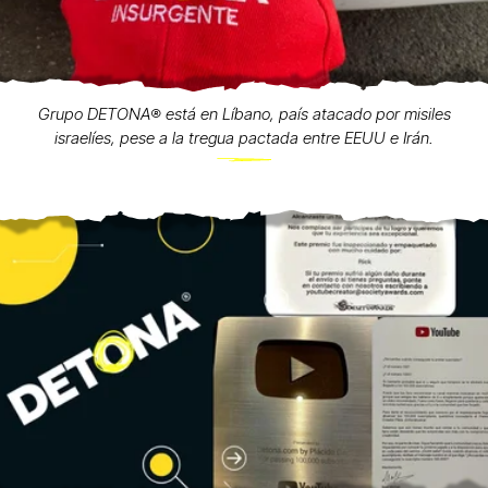
Grupo DETONA®️ está en Líbano, país atacado por misiles
israelíes, pese a la tregua pactada entre EEUU e Irán.