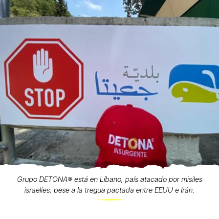
Grupo DETONA®️ está en Líbano, país atacado por misiles
israelíes, pese a la tregua pactada entre EEUU e Irán.