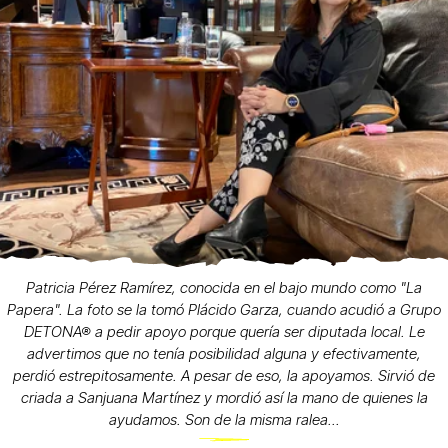
Patricia Pérez Ramírez, conocida en el bajo mundo como "La
Papera". La foto se la tomó Plácido Garza, cuando acudió a Grupo
DETONA® a pedir apoyo porque quería ser diputada local. Le
advertimos que no tenía posibilidad alguna y efectivamente,
perdió estrepitosamente. A pesar de eso, la apoyamos. Sirvió de
criada a Sanjuana Martínez y mordió así la mano de quienes la
ayudamos. Son de la misma ralea...