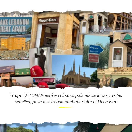
Grupo DETONA®️ está en Líbano, país atacado por misiles
israelíes, pese a la tregua pactada entre EEUU e Irán.