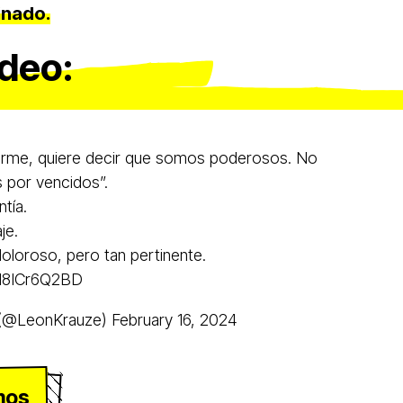
inado.
ideo:
arme, quiere decir que somos poderosos. No
por vencidos”.
tía.
je.
loroso, pero tan pertinente.
/d8ICr6Q2BD
 (@LeonKrauze)
February 16, 2024
mos