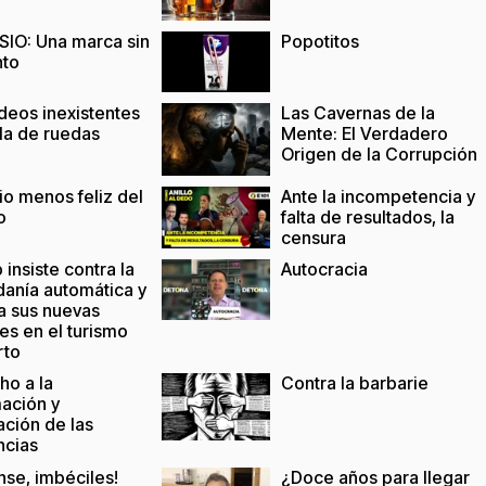
IO: Una marca sin
Popotitos
nto
deos inexistentes
Las Cavernas de la
illa de ruedas
Mente: El Verdadero
Origen de la Corrupción
cio menos feliz del
Ante la incompetencia y
o
falta de resultados, la
censura
insiste contra la
Autocracia
danía automática y
a sus nuevas
es en el turismo
rto
ho a la
Contra la barbarie
mación y
ación de las
ncias
nse, imbéciles!
¿Doce años para llegar