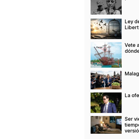
Ley de
Liber
Vete a
dónd
Malag
La of
Ser vi
tiemp
versi