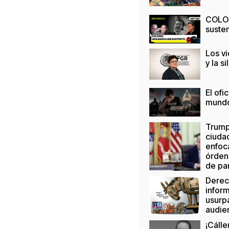
COLOS
suste
Los vi
y la s
El ofi
mund
Trump 
ciuda
enfoc
órden
de pa
Derec
infor
usurp
audie
¡Cálle