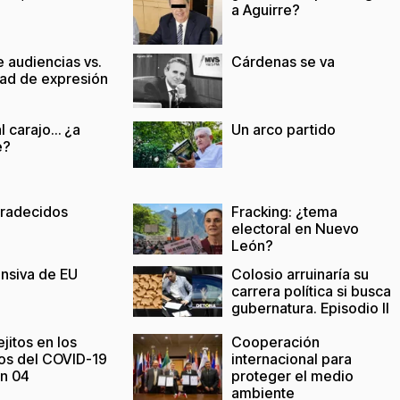
a Aguirre?
 audiencias vs.
Cárdenas se va
tad de expresión
l carajo… ¿a
Un arco partido
e?
radecidos
Fracking: ¿tema
electoral en Nuevo
León?
ensiva de EU
Colosio arruinaría su
carrera política si busca
gubernatura. Episodio II
ejitos en los
Cooperación
os del COVID-19
internacional para
ón 04
proteger el medio
ambiente