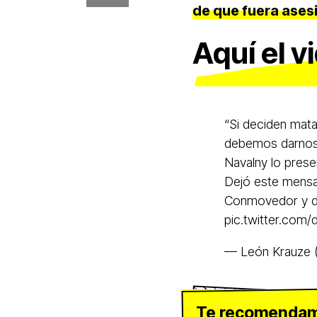
de que fuera ases
Aquí el v
“Si deciden mat
debemos darnos 
Navalny lo presen
Dejó este mensa
Conmovedor y do
pic.twitter.com
— León Krauze
Te recomenda