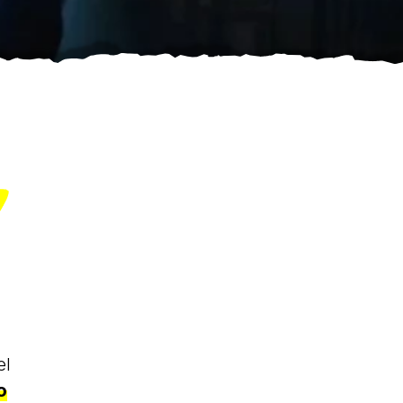
7
el
o