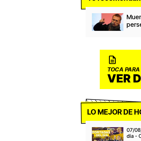
Muere
pers
TOCA PARA
VER 
LO MEJOR DE H
07/08
día -