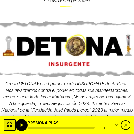
DETONA® cumple 6 años.
Grupo DETONA® es el primer medio INSURGENTE de América.
Nos levantamos contra el poder en todas sus manifestaciones,
excepto una: la de los ciudadanos. ¡No nos rajamos, nos fajamos!
A la izquierda, Trofeo Regio Edición 2024. Al centro, Premio
Nacional de la "Fundación José Pagés Llergo" 2023 al mejor medio
digital de México, y a la derecha, Premio Estatal de Periodismo
PRESIONA PLAY
2024 "Francisco Cerda Muñoz".
--:-- / --:--