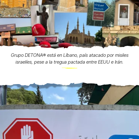
Grupo DETONA®️ está en Líbano, país atacado por misiles
israelíes, pese a la tregua pactada entre EEUU e Irán.