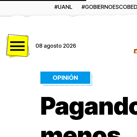
#UANL
#GOBIERNOESCOBE
Menú
08 agosto 2026
OPINIÓN
Pagando
menos