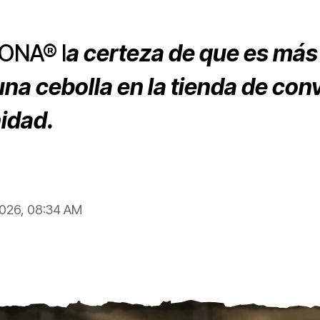
ETONA®
l
a certeza de que es más
a cebolla en la tienda de con
nidad.
2026, 08:34 AM