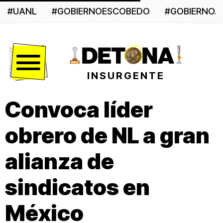
#UANL
#GOBIERNOESCOBEDO
#GOBIERNO
Menú
INSURGENTE
Convoca líder
obrero de NL a gran
alianza de
sindicatos en
México