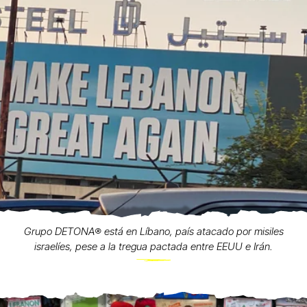
Grupo DETONA®️ está en Líbano, país atacado por misiles
israelíes, pese a la tregua pactada entre EEUU e Irán.