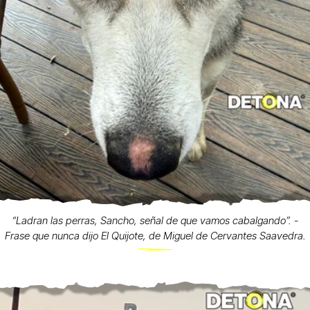
“Ladran las perras, Sancho, señal de que vamos cabalgando”. -
Frase que nunca dijo El Quijote, de Miguel de Cervantes Saavedra.