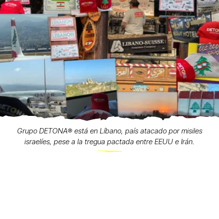
Grupo DETONA®️ está en Líbano, país atacado por misiles
israelíes, pese a la tregua pactada entre EEUU e Irán.