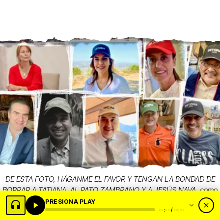
DE ESTA FOTO, HÁGANME EL FAVOR Y TENGAN LA BONDAD DE
BORRAR A TATIANA, AL PATO ZAMBRANO Y A JESÚS NAVA, como
posibles candidatos a la gubernatura de NL. Al centro, la
PRESIONA PLAY
--:-- / --:--
presidente Sheinbaum, factor decisivo en las elecciones