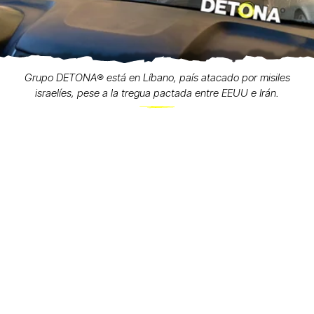
Grupo DETONA®️ está en Líbano, país atacado por misiles
israelíes, pese a la tregua pactada entre EEUU e Irán.