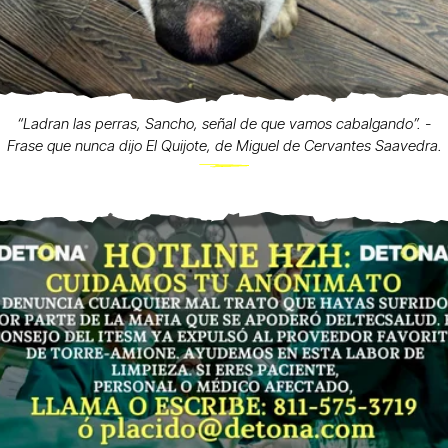
“Ladran las perras, Sancho, señal de que vamos cabalgando”. -
Frase que nunca dijo El Quijote, de Miguel de Cervantes Saavedra.