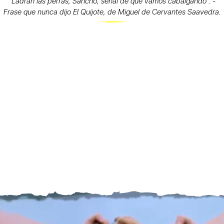
“Ladran las perras, Sancho, señal de que vamos cabalgando”. -
Frase que nunca dijo El Quijote, de Miguel de Cervantes Saavedra.