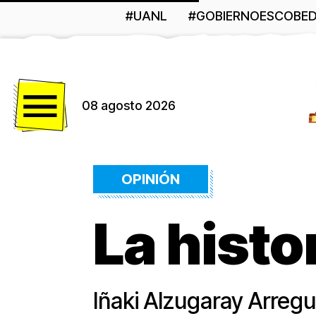
#UANL
#GOBIERNOESCOBE
Menú
08 agosto 2026
OPINIÓN
La histo
Iñaki Alzugaray Arre