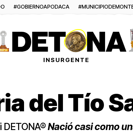
DO
#GOBIERNOAPODACA
#MUNICIPIODEMONT
INSURGENTE
ria del Tío 
gui DETONA®
Nació casi como un