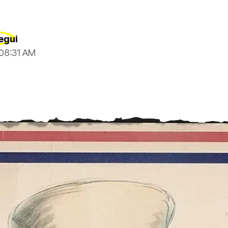
egui
 08:31 AM