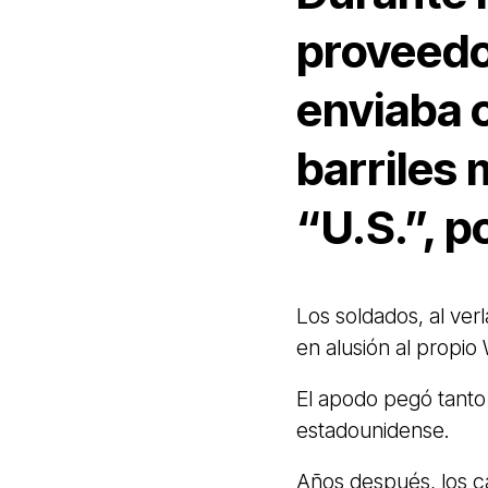
proveedo
enviaba c
barriles 
“U.S.”, p
Los soldados, al ver
en alusión al propio
El apodo pegó tanto 
estadounidense.
Años después, los ca