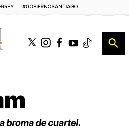
ERREY
#GOBIERNOSANTIAGO
B
Sam
a broma de cuartel.