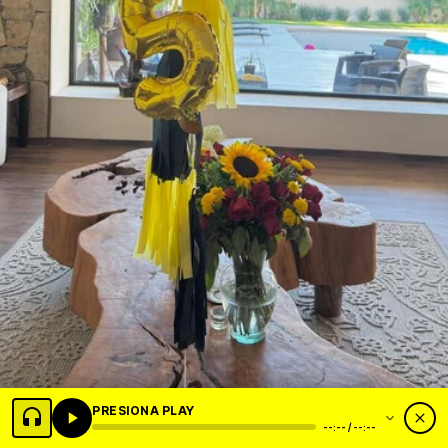
PRESIONA PLAY
--:-- / --:--