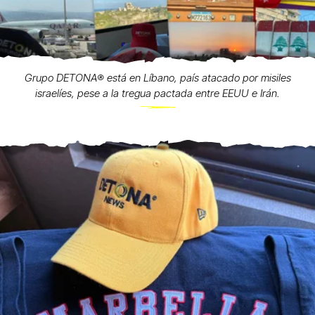
Grupo DETONA®️ está en Líbano, país atacado por misiles
israelíes, pese a la tregua pactada entre EEUU e Irán.