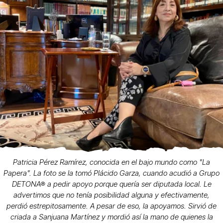
Patricia Pérez Ramírez, conocida en el bajo mundo como "La
Papera". La foto se la tomó Plácido Garza, cuando acudió a Grupo
DETONA® a pedir apoyo porque quería ser diputada local. Le
advertimos que no tenía posibilidad alguna y efectivamente,
perdió estrepitosamente. A pesar de eso, la apoyamos. Sirvió de
criada a Sanjuana Martínez y mordió así la mano de quienes la