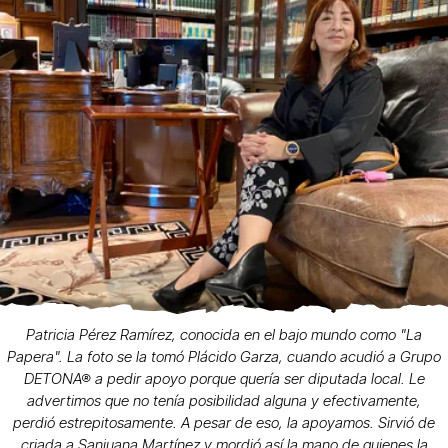
Patricia Pérez Ramírez, conocida en el bajo mundo como "La
Papera". La foto se la tomó Plácido Garza, cuando acudió a Grupo
DETONA® a pedir apoyo porque quería ser diputada local. Le
advertimos que no tenía posibilidad alguna y efectivamente,
perdió estrepitosamente. A pesar de eso, la apoyamos. Sirvió de
criada a Sanjuana Martínez y mordió así la mano de quienes la