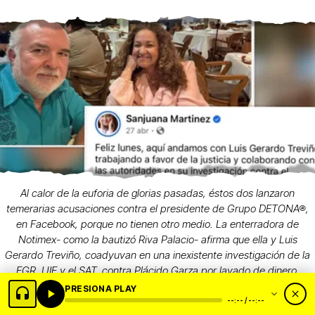
Al calor de la euforia de glorias pasadas, éstos dos lanzaron
temerarias acusaciones contra el presidente de Grupo DETONA®,
en Facebook, porque no tienen otro medio. La enterradora de
Notimex- como la bautizó Riva Palacio- afirma que ella y Luis
Gerardo Treviño, coadyuvan en una inexistente investigación de la
FGR, UIF y el SAT, contra Plácido Garza por lavado de dinero.
Ahora los dos, más "La Papera", el "abogado" Daniel Hinojosa y
PRESIONA PLAY
Pepe Múzquiz, tendrán que probar esa DIFAMACIÓN.
--:-- / --:--