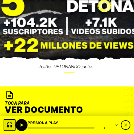
5 años DETONANDO juntos.
TOCA PARA
VER DOCUMENTO
PRESIONA PLAY
--:-- / --:--