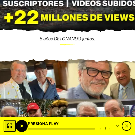
5 años DETONANDO juntos.
PRESIONA PLAY
--:-- / --:--