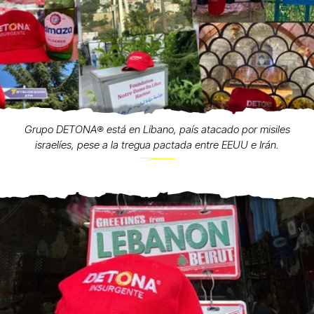
Grupo DETONA®️ está en Líbano, país atacado por misiles
israelíes, pese a la tregua pactada entre EEUU e Irán.