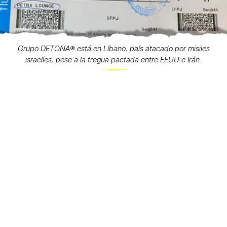
Grupo DETONA®️ está en Líbano, país atacado por misiles
israelíes, pese a la tregua pactada entre EEUU e Irán.