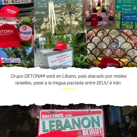
Grupo DETONA®️ está en Líbano, país atacado por misiles
israelíes, pese a la tregua pactada entre EEUU e Irán.