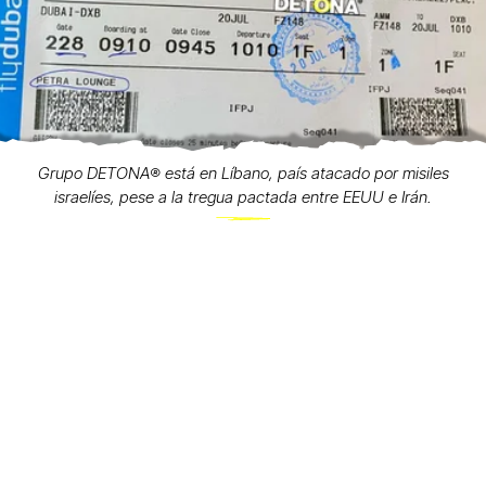
Grupo DETONA®️ está en Líbano, país atacado por misiles
israelíes, pese a la tregua pactada entre EEUU e Irán.