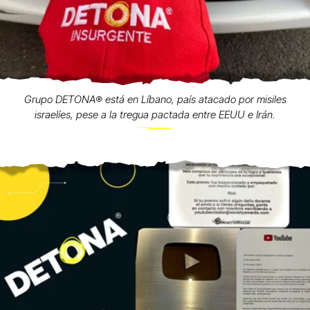
Grupo DETONA®️ está en Líbano, país atacado por misiles
israelíes, pese a la tregua pactada entre EEUU e Irán.