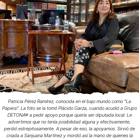
Patricia Pérez Ramírez, conocida en el bajo mundo como "La
Papera". La foto se la tomó Plácido Garza, cuando acudió a Grupo
DETONA® a pedir apoyo porque quería ser diputada local. Le
advertimos que no tenía posibilidad alguna y efectivamente,
perdió estrepitosamente. A pesar de eso, la apoyamos. Sirvió de
criada a Sanjuana Martínez y mordió así la mano de quienes la