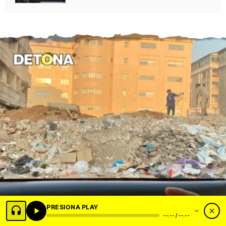
PRESIONA PLAY
--:-- / --:--
Grupo DETONA®️ está en Líbano, país atacado por misiles