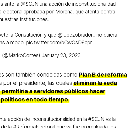
s ante la
@SCJN
una acción de inconstitucionalidad
a electoral aprobada por Morena, que atenta contra
nuestras instituciones.
ete la Constitución y que
@lopezobrador_
no quiera
las a modo.
pic.twitter.com/bCwOsD9cpr
s (@MarkoCortes)
January 23, 2023
nes son también conocidas como
Plan B de reforma
 por el presidente, las cuales
eliminan la veda
, permitiría a servidores públicos hacer
políticos en todo tiempo.
ta acción de Inconstitucionalidad en la
#SCJN
vs la
de la
#ReformaElectoral
que ya fue promulgada, es