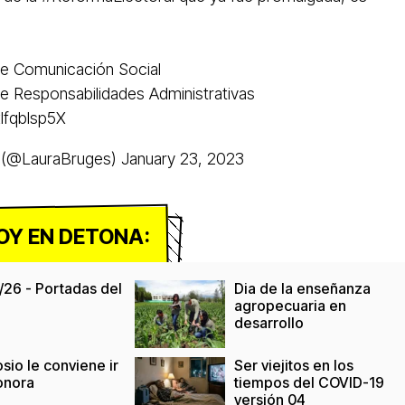
e Comunicación Social
e Responsabilidades Administrativas
xlfqblsp5X
 (@LauraBruges)
January 23, 2023
OY EN DETONA:
/26 - Portadas del
Dia de la enseñanza
agropecuaria en
desarrollo
sio le conviene ir
Ser viejitos en los
onora
tiempos del COVID-19
versión 04