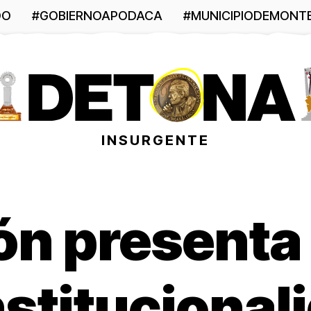
DO
#GOBIERNOAPODACA
#MUNICIPIODEMONT
INSURGENTE
ón presenta
stitucional