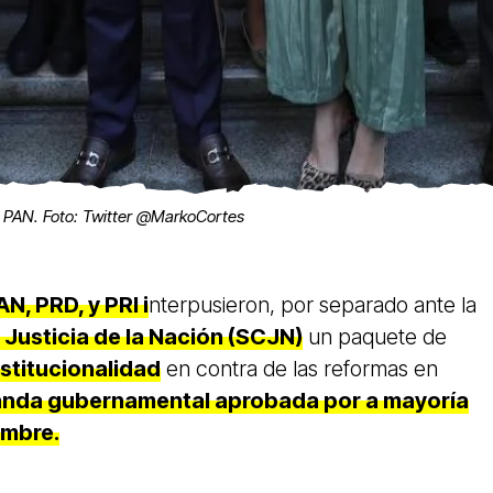
el PAN. Foto: Twitter @MarkoCortes
N, PRD, y PRI i
nterpusieron, por separado ante la
Justicia de la Nación (SCJN)
un paquete de
stitucionalidad
en contra de las reformas en
nda gubernamental aprobada por a mayoría
embre.