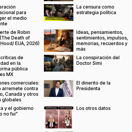
ración
La censura como
acional para
estrategia política
ger el medio
nte
erte de Robin
Ideas, pensamientos,
(The Death of
sentimientos, impulsos,
 Hood/ EUA, 2026)
memorias, recuerdos y
más
 críticas de
La conspiración del
idad en la
Doctor Simi
forma pública
es MX
ones comerciales:
El dinerito de la
 arremete contra
Presidenta
o, Canadá y otros
s globales
ta y el gobierno
Los otros datos
o no fui”