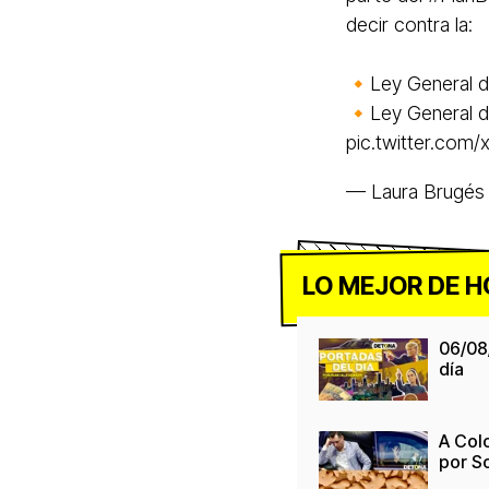
decir contra la:
🔸Ley General d
🔸Ley General d
pic.twitter.com/
— Laura Brugés
LO MEJOR DE H
06/08
día
A Colo
por S