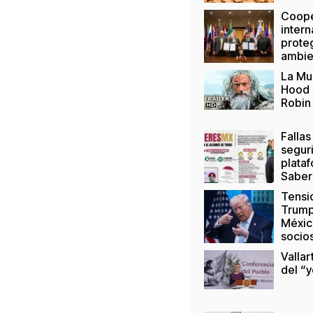
Coope
intern
prote
ambie
La Mu
Hood 
Robin
Fallas
segur
plata
Saber
Tensi
Trump
Méxic
socio
Vallar
del “y