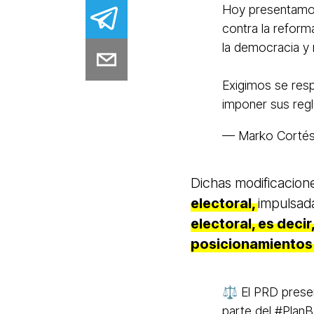
Hoy presentamo
contra la reform
la democracia y 
Exigimos se resp
imponer sus reg
— Marko Corté
Dichas modificacio
electoral,
impulsada
electoral, es decir
posicionamientos 
⚖️ El PRD presen
parte del
#PlanB