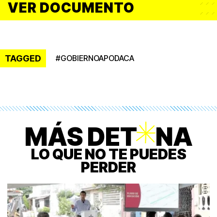
VER DOCUMENTO
TAGGED
#
GOBIERNOAPODACA
MÁS DET
O
NA
LO QUE NO TE PUEDES
PERDER