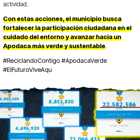
actividad.
Con estas acciones, el municipio busca
fortalecer la participación ciudadana en el
cuidado del entorno y avanzar hacia un
Apodaca más verde y sustentable
.
#ReciclandoContigo #ApodacaVerde
#ElFuturoViveAqu