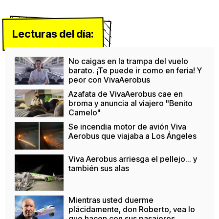
Lecturas del día:
No caigas en la trampa del vuelo
barato. ¡Te puede ir como en feria! Y
peor con VivaAerobus
Azafata de VivaAerobus cae en
broma y anuncia al viajero "Benito
Camelo"
Se incendia motor de avión Viva
Aerobus que viajaba a Los Ángeles
Viva Aerobus arriesga el pellejo... y
también sus alas
Mientras usted duerme
plácidamente, don Roberto, vea lo
que hacen con sus pasajeros