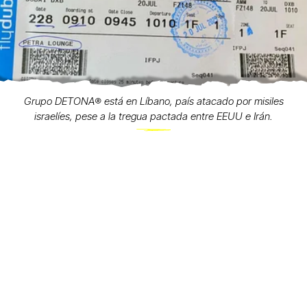
Grupo DETONA®️ está en Líbano, país atacado por misiles
israelíes, pese a la tregua pactada entre EEUU e Irán.