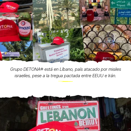
Grupo DETONA®️ está en Líbano, país atacado por misiles
israelíes, pese a la tregua pactada entre EEUU e Irán.