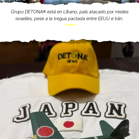
Grupo DETONA®️ está en Líbano, país atacado por misiles
israelíes, pese a la tregua pactada entre EEUU e Irán.