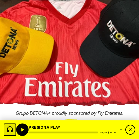
Grupo DETONA® proudly sponsored by Fly Emirates.
PRESIONA PLAY
--:-- / --:--