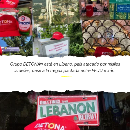
Grupo DETONA®️ está en Líbano, país atacado por misiles
israelíes, pese a la tregua pactada entre EEUU e Irán.