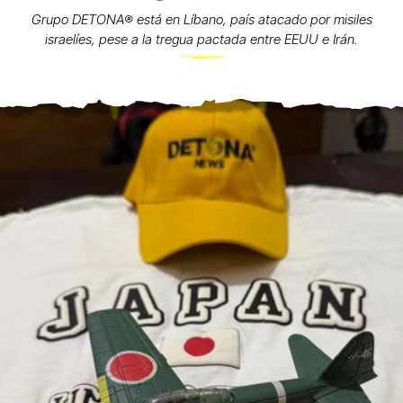
Grupo DETONA®️ está en Líbano, país atacado por misiles
israelíes, pese a la tregua pactada entre EEUU e Irán.