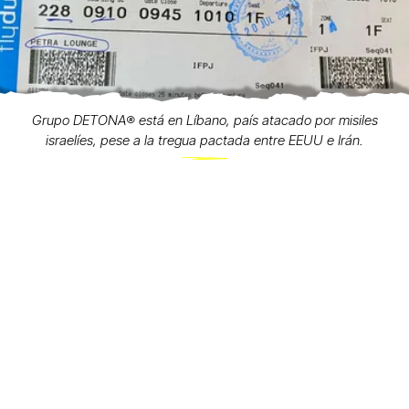
Grupo DETONA®️ está en Líbano, país atacado por misiles
israelíes, pese a la tregua pactada entre EEUU e Irán.