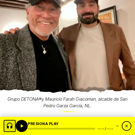
Grupo DETONA®️y Mauricio Farah Giacoman, alcalde de San
Pedro Garza García, NL.
PRESIONA PLAY
--:-- / --:--