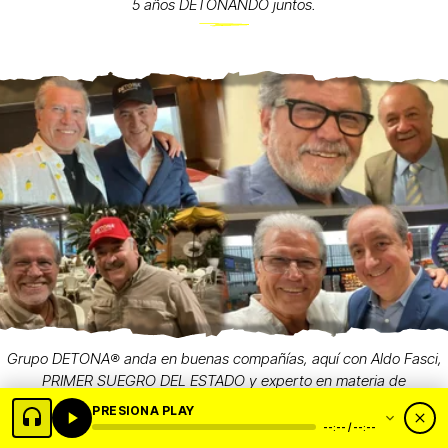
5 años DETONANDO juntos.
Grupo DETONA®️ anda en buenas compañías, aquí con Aldo Fasci,
PRIMER SUEGRO DEL ESTADO y experto en materia de
Seguridad; Javier Navarro, Coordinador del Gabinete de Buen
PRESIONA PLAY
Gobierno y responsable de la representación de NL en CDMX;
--:-- / --:--
Carlos Garza, ex Secretario de Finanzas del Gobierno de NL y