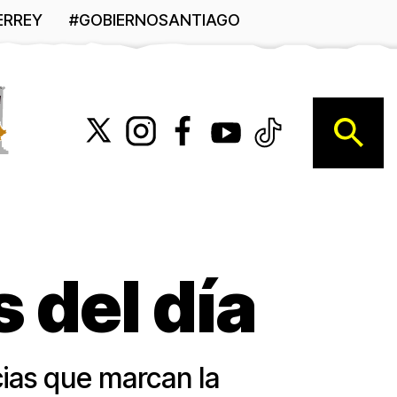
ERREY
#GOBIERNOSANTIAGO
B
 del día
cias que marcan la