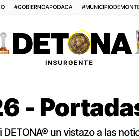
DO
#GOBIERNOAPODACA
#MUNICIPIODEMONT
INSURGENTE
 - Portadas
i DETONA® un vistazo a las noti