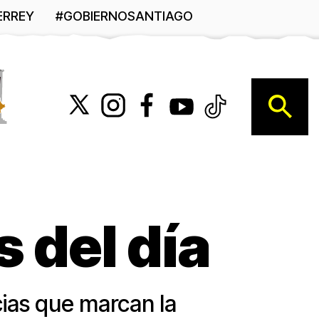
ERREY
#GOBIERNOSANTIAGO
B
 del día
cias que marcan la