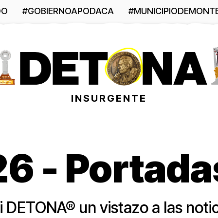
DO
#GOBIERNOAPODACA
#MUNICIPIODEMONT
INSURGENTE
 - Portadas
i DETONA® un vistazo a las noti