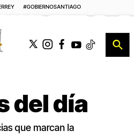
ERREY
#GOBIERNOSANTIAGO
B
 del día
cias que marcan la