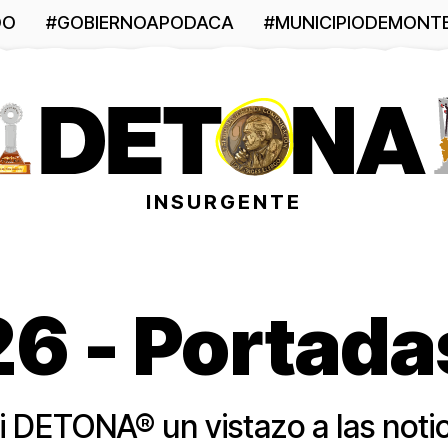
DO
#GOBIERNOAPODACA
#MUNICIPIODEMONT
INSURGENTE
 - Portadas
i DETONA® un vistazo a las noti