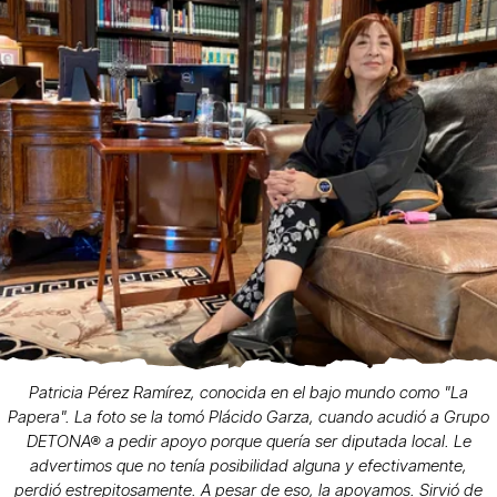
Patricia Pérez Ramírez, conocida en el bajo mundo como "La
Papera". La foto se la tomó Plácido Garza, cuando acudió a Grupo
DETONA® a pedir apoyo porque quería ser diputada local. Le
advertimos que no tenía posibilidad alguna y efectivamente,
perdió estrepitosamente. A pesar de eso, la apoyamos. Sirvió de