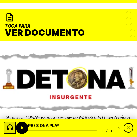
TOCA PARA
VER DOCUMENTO
Grupo DETONA® es el primer medio INSURGENTE de América.
Nos levantamos contra el poder en todas sus manifestaciones,
PRESIONA PLAY
excepto una: la de los ciudadanos. ¡No nos rajamos, nos fajamos!
--:-- / --:--