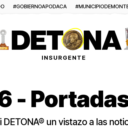
DO
#GOBIERNOAPODACA
#MUNICIPIODEMONT
INSURGENTE
 - Portadas
i DETONA® un vistazo a las noti