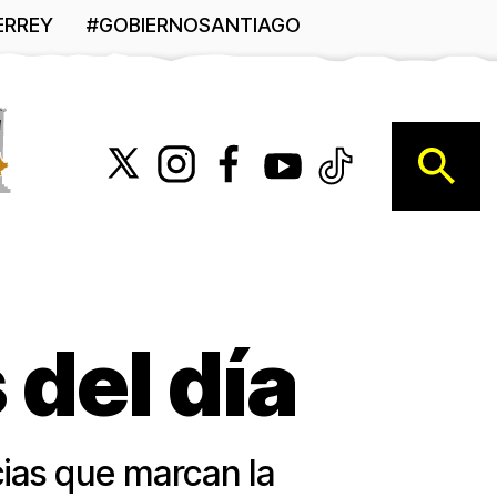
ERREY
#GOBIERNOSANTIAGO
B
 del día
cias que marcan la