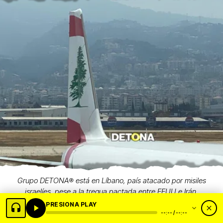
Grupo DETONA®️ está en Líbano, país atacado por misiles
israelíes, pese a la tregua pactada entre EEUU e Irán.
PRESIONA PLAY
--:-- / --:--