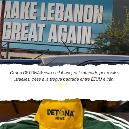
Grupo DETONA®️ está en Líbano, país atacado por misiles
israelíes, pese a la tregua pactada entre EEUU e Irán.