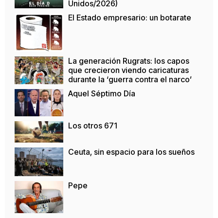
Unidos/2026)
El Estado empresario: un botarate
La generación Rugrats: los capos
que crecieron viendo caricaturas
durante la ‘guerra contra el narco’
Aquel Séptimo Día
Los otros 671
Ceuta, sin espacio para los sueños
Pepe