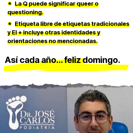
La Q puede significar queer o
questioning.
Etiqueta libre de etiquetas tradicionales
y El + incluye otras identidades y
orientaciones no mencionadas.
Así cada año… feliz domingo.