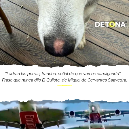
“Ladran las perras, Sancho, señal de que vamos cabalgando”. -
Frase que nunca dijo El Quijote, de Miguel de Cervantes Saavedra.