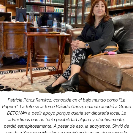
Patricia Pérez Ramírez, conocida en el bajo mundo como "La
Papera". La foto se la tomó Plácido Garza, cuando acudió a Grupo
DETONA® a pedir apoyo porque quería ser diputada local. Le
advertimos que no tenía posibilidad alguna y efectivamente,
perdió estrepitosamente. A pesar de eso, la apoyamos. Sirvió de
criada a Sanjuana Martínez y mordió así la mano de quienes la