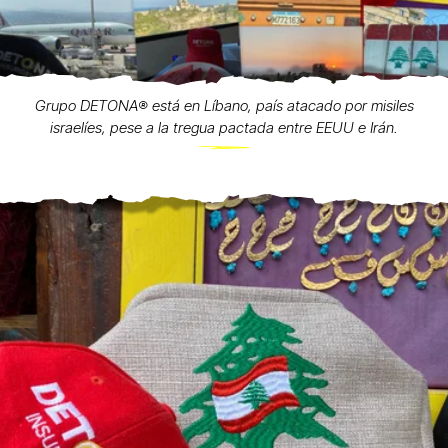
Grupo DETONA®️ está en Líbano, país atacado por misiles
israelíes, pese a la tregua pactada entre EEUU e Irán.