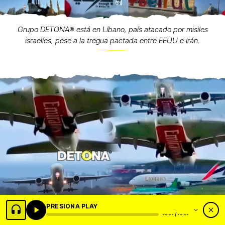
Grupo DETONA®️ está en Líbano, país atacado por misiles
israelíes, pese a la tregua pactada entre EEUU e Irán.
PRESIONA PLAY
--:-- / --:--
Pon tu marca en Grupo DETONA® como EMIRATES ya lo hace, y